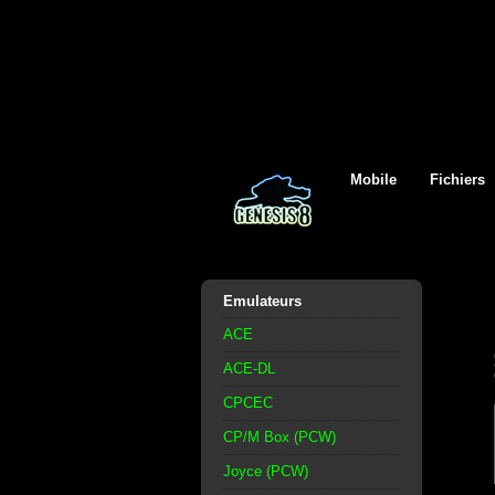
Mobile
Fichiers
Emulateurs
ACE
ACE-DL
CPCEC
CP/M Box (PCW)
Joyce (PCW)