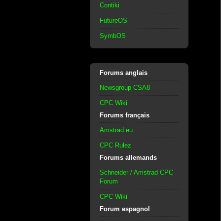
Contiki
FutureOS
SymbOS
Forums anglais
Newsgroup CSA8
CPC Wiki
Forums français
Amstrad.eu
CPC Rulez
Forums allemands
Schneider / Amstrad CPC
Forum
CPC Wiki
Forum espagnol