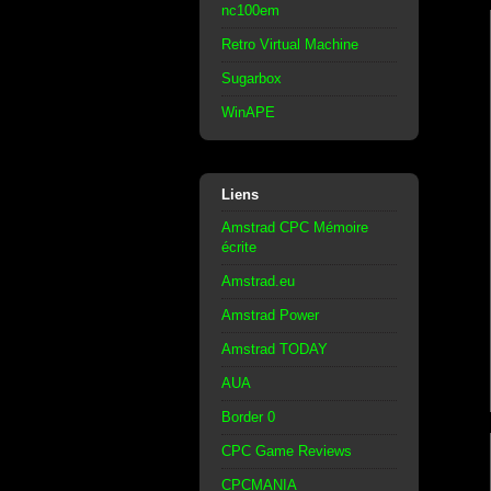
nc100em
Retro Virtual Machine
Sugarbox
WinAPE
Liens
Amstrad CPC Mémoire
écrite
Amstrad.eu
Amstrad Power
Amstrad TODAY
AUA
Border 0
CPC Game Reviews
CPCMANIA