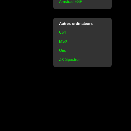
Amstrad ESP
Autres ordinateurs
C64
MSX
Oric
ZX Spectrum