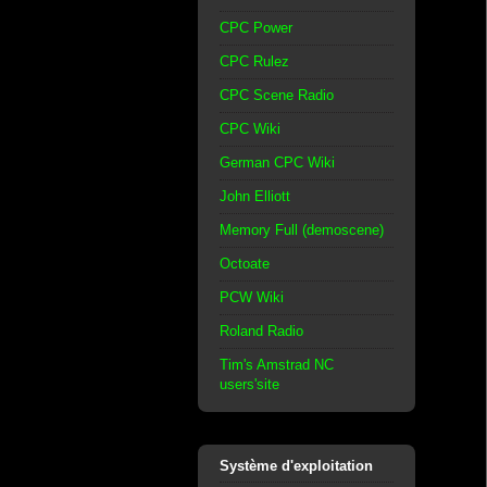
CPC Power
CPC Rulez
CPC Scene Radio
CPC Wiki
German CPC Wiki
John Elliott
Memory Full (demoscene)
Octoate
PCW Wiki
Roland Radio
Tim's Amstrad NC
users'site
Système d'exploitation