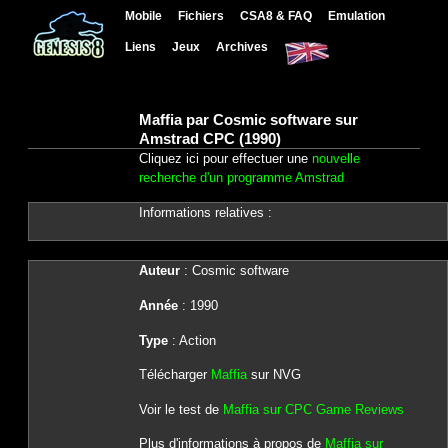
Mobile
Fichiers
CSA8 & FAQ
Emulation
Liens
Jeux
Archives
Maffia par Cosmic software sur
Amstrad CPC (1990)
Cliquez ici pour effectuer une
nouvelle
recherche d'un programme Amstrad
Informations relatives :
Auteur
: Cosmic software
Année
: 1990
Type
: Action
Télécharger
Maffia
sur NVG
Voir le test de
Maffia sur CPC Game Reviews
Plus d'informations à propos de
Maffia sur