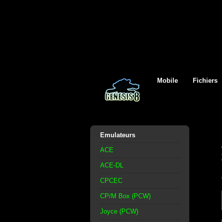
Mobile
Fichiers
Emulateurs
ACE
ACE-DL
CPCEC
CP/M Box (PCW)
Joyce (PCW)