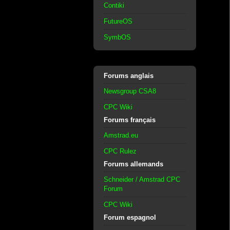
Contiki
FutureOS
SymbOS
Forums anglais
Newsgroup CSA8
CPC Wiki
Forums français
Amstrad.eu
CPC Rulez
Forums allemands
Schneider / Amstrad CPC
Forum
CPC Wiki
Forum espagnol