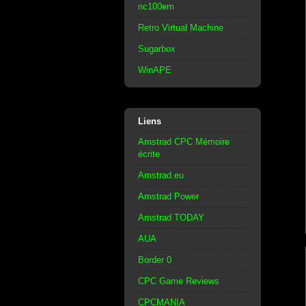
nc100em
Retro Virtual Machine
Sugarbox
WinAPE
Liens
Amstrad CPC Mémoire
écrite
Amstrad.eu
Amstrad Power
Amstrad TODAY
AUA
Border 0
CPC Game Reviews
CPCMANIA