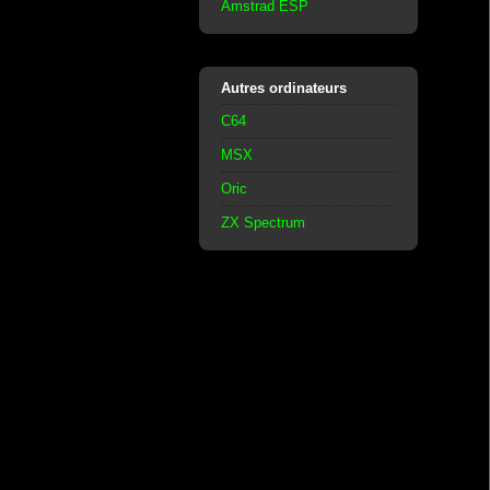
Amstrad ESP
Autres ordinateurs
C64
MSX
Oric
ZX Spectrum