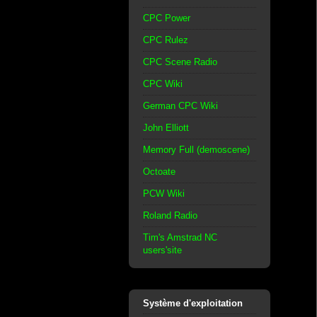
CPC Power
CPC Rulez
CPC Scene Radio
CPC Wiki
German CPC Wiki
John Elliott
Memory Full (demoscene)
Octoate
PCW Wiki
Roland Radio
Tim's Amstrad NC
users'site
Système d'exploitation