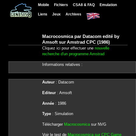
Mobile
Fichiers
CSA8 & FAQ
Emulation
Liens
Jeux
Archives
Macrocosmica par Datacom edité by
Amsoft sur Amstrad CPC (1986)
Cliquez ici pour effectuer une
nouvelle
recherche d'un programme Amstrad
Informations relatives :
Auteur
: Datacom
Editeur
: Amsoft
Année
: 1986
Type
: Simulation
Télécharger
Macrocosmica
sur NVG
Voir le test de
Macrocosmica sur CPC Game