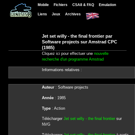
Mobile
Fichiers
CSA8 & FAQ
Emulation
Liens
Jeux
Archives
Jet set willy - the final frontier par
Software projects sur Amstrad CPC
(1985)
Cliquez ici pour effectuer une
nouvelle
recherche d'un programme Amstrad
Informations relatives :
Auteur
: Software projects
Année
: 1985
Type
: Action
Télécharger
Jet set willy - the final frontier
sur
NVG
Télécharger
Jet set willy - the final frontier
à partir