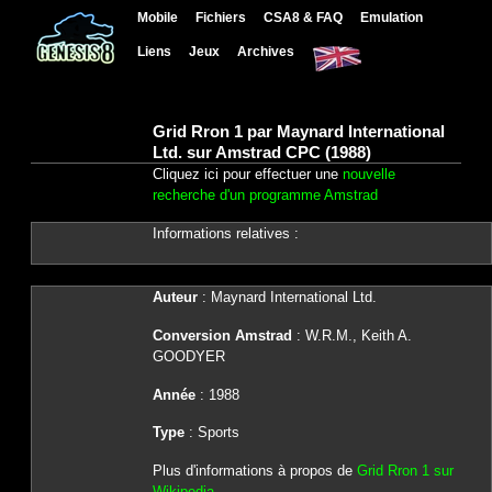
Mobile
Fichiers
CSA8 & FAQ
Emulation
Liens
Jeux
Archives
Grid Rron 1 par Maynard International
Ltd. sur Amstrad CPC (1988)
Cliquez ici pour effectuer une
nouvelle
recherche d'un programme Amstrad
Informations relatives :
Auteur
: Maynard International Ltd.
Conversion Amstrad
: W.R.M., Keith A.
GOODYER
Année
: 1988
Type
: Sports
Plus d'informations à propos de
Grid Rron 1 sur
Wikipedia