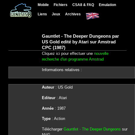
Mobile
Fichiers
CSA8 & FAQ
Emulation
Liens
Jeux
Archives
Gauntlet - The Deeper Dungeons par
US Gold edité by Atari sur Amstrad
CPC (1987)
Cliquez ici pour effectuer une
nouvelle
recherche d'un programme Amstrad
Informations relatives :
Auteur
: US Gold
Editeur
: Atari
Année
: 1987
Type
: Action
Télécharger
Gauntlet - The Deeper Dungeons
sur
NVG