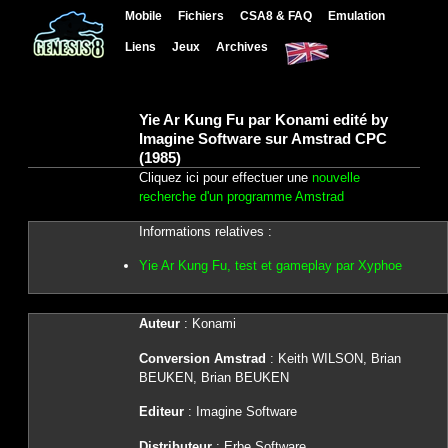
Mobile
Fichiers
CSA8 & FAQ
Emulation
Liens
Jeux
Archives
Yie Ar Kung Fu par Konami edité by
Imagine Software sur Amstrad CPC
(1985)
Cliquez ici pour effectuer une
nouvelle
recherche d'un programme Amstrad
Informations relatives :
Yie Ar Kung Fu, test et gameplay par Xyphoe
Auteur
: Konami
Conversion Amstrad
: Keith WILSON, Brian
BEUKEN, Brian BEUKEN
Editeur
: Imagine Software
Distributeur
: Erbe Software