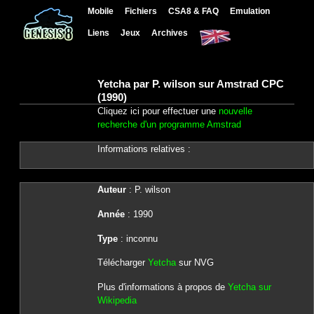
Mobile
Fichiers
CSA8 & FAQ
Emulation
Liens
Jeux
Archives
Yetcha par P. wilson sur Amstrad CPC
(1990)
Cliquez ici pour effectuer une
nouvelle
recherche d'un programme Amstrad
Informations relatives :
Auteur
: P. wilson
Année
: 1990
Type
: inconnu
Télécharger
Yetcha
sur NVG
Plus d'informations à propos de
Yetcha sur
Wikipedia