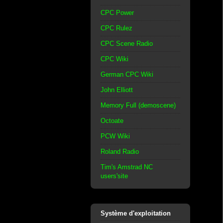
CPC Power
CPC Rulez
CPC Scene Radio
CPC Wiki
German CPC Wiki
John Elliott
Memory Full (demoscene)
Octoate
PCW Wiki
Roland Radio
Tim's Amstrad NC
users'site
Système d'exploitation