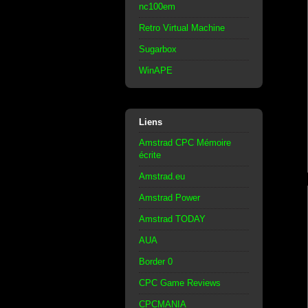
nc100em
Retro Virtual Machine
Sugarbox
WinAPE
Liens
Amstrad CPC Mémoire
écrite
Amstrad.eu
Amstrad Power
Amstrad TODAY
AUA
Border 0
CPC Game Reviews
CPCMANIA