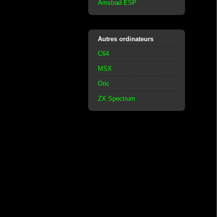
Amstrad ESP
Autres ordinateurs
C64
MSX
Oric
ZX Spectrum