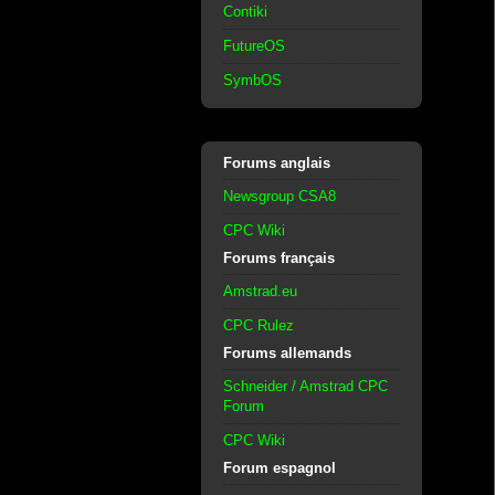
Contiki
FutureOS
SymbOS
Forums anglais
Newsgroup CSA8
CPC Wiki
Forums français
Amstrad.eu
CPC Rulez
Forums allemands
Schneider / Amstrad CPC
Forum
CPC Wiki
Forum espagnol