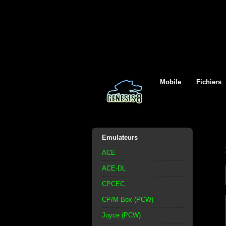
Mobile
Fichiers
Emulateurs
ACE
ACE-DL
CPCEC
CP/M Box (PCW)
Joyce (PCW)