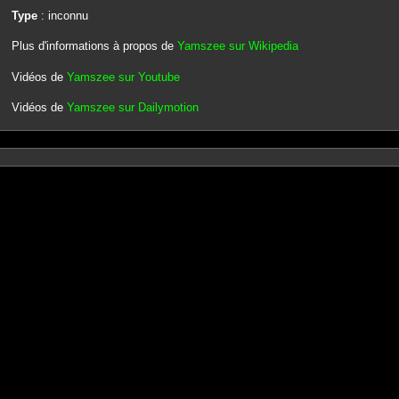
Type
: inconnu
Plus d'informations à propos de
Yamszee sur Wikipedia
Vidéos de
Yamszee sur Youtube
Vidéos de
Yamszee sur Dailymotion