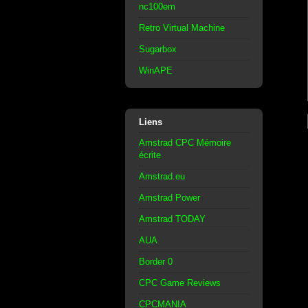
nc100em
Retro Virtual Machine
Sugarbox
WinAPE
Liens
Amstrad CPC Mémoire
écrite
Amstrad.eu
Amstrad Power
Amstrad TODAY
AUA
Border 0
CPC Game Reviews
CPCMANIA