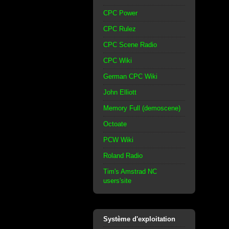
CPC Power
CPC Rulez
CPC Scene Radio
CPC Wiki
German CPC Wiki
John Elliott
Memory Full (demoscene)
Octoate
PCW Wiki
Roland Radio
Tim's Amstrad NC
users'site
Système d'exploitation