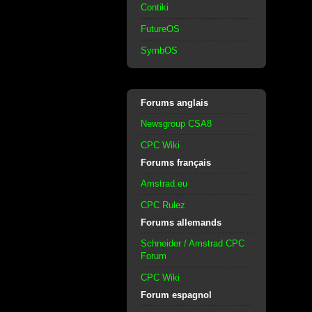
Contiki
FutureOS
SymbOS
Forums anglais
Newsgroup CSA8
CPC Wiki
Forums français
Amstrad.eu
CPC Rulez
Forums allemands
Schneider / Amstrad CPC
Forum
CPC Wiki
Forum espagnol