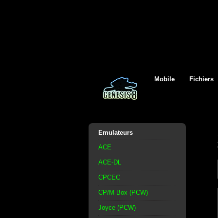
Mobile
Fichiers
Emulateurs
ACE
ACE-DL
CPCEC
CP/M Box (PCW)
Joyce (PCW)