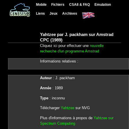
Mobile
Fichiers
CSA8 & FAQ
Emulation
Liens
Jeux
Archives
Yahtzee par J. packham sur Amstrad
CPC (1989)
Cliquez ici pour effectuer une
nouvelle
recherche d'un programme Amstrad
Informations relatives :
Auteur
: J. packham
Année
: 1989
Type
: inconnu
Télécharger
Yahtzee
sur NVG
Plus d'informations à propos de
Yahtzee sur
Spectrum Computing