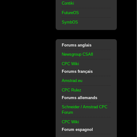
Contiki
FutureOS
SymbOS
Forums anglais
Newsgroup CSA8
CPC Wiki
Forums français
Amstrad.eu
CPC Rulez
Forums allemands
Schneider / Amstrad CPC
Forum
CPC Wiki
Forum espagnol