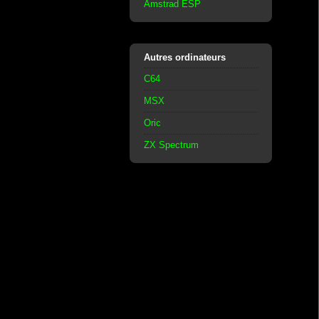
Amstrad ESP
Autres ordinateurs
C64
MSX
Oric
ZX Spectrum