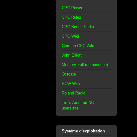
CPC Power
CPC Rulez
CPC Scene Radio
CPC Wiki
German CPC Wiki
John Elliott
Memory Full (demoscene)
Octoate
PCW Wiki
Roland Radio
Tim's Amstrad NC
users'site
Système d'exploitation