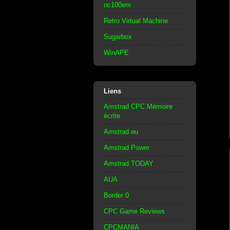
nc100em
Retro Virtual Machine
Sugarbox
WinAPE
Liens
Amstrad CPC Mémoire
écrite
Amstrad.eu
Amstrad Power
Amstrad TODAY
AUA
Border 0
CPC Game Reviews
CPCMANIA