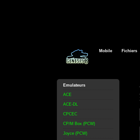
Mobile
Fichiers
Emulateurs
ACE
ACE-DL
CPCEC
CP/M Box (PCW)
Joyce (PCW)