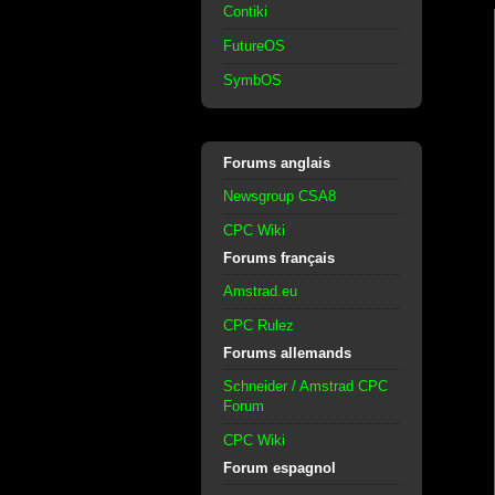
Contiki
FutureOS
SymbOS
Forums anglais
Newsgroup CSA8
CPC Wiki
Forums français
Amstrad.eu
CPC Rulez
Forums allemands
Schneider / Amstrad CPC
Forum
CPC Wiki
Forum espagnol