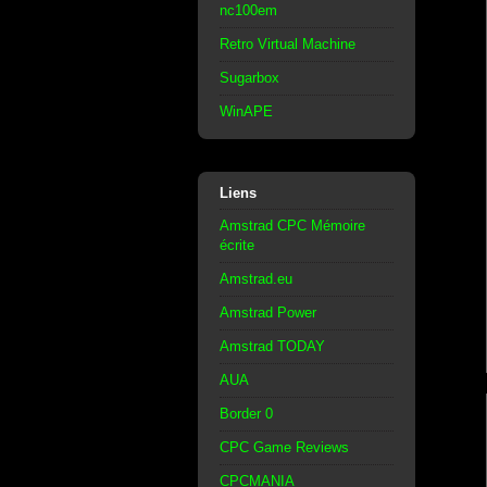
nc100em
Retro Virtual Machine
Sugarbox
WinAPE
Liens
Amstrad CPC Mémoire
écrite
Amstrad.eu
Amstrad Power
Amstrad TODAY
AUA
Border 0
CPC Game Reviews
CPCMANIA