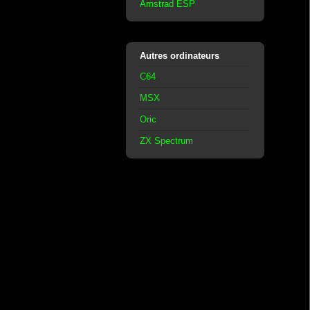
Amstrad ESP
Autres ordinateurs
C64
MSX
Oric
ZX Spectrum