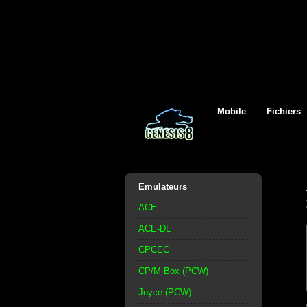
Mobile
Fichiers
Emulateurs
ACE
ACE-DL
CPCEC
CP/M Box (PCW)
Joyce (PCW)