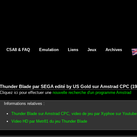
CSA8 & FAQ
Emulation
Liens
Jeux
Archives
Thunder Blade par SEGA edité by US Gold sur Amstrad CPC (19
Cliquez ici pour effectuer une
nouvelle recherche d'un programme Amstrad
Informations relatives :
Thunder Blade sur Amstrad CPC, video de jeu par Xyphoe sur Youtube
Video HD par Metr81 du jeu Thunder Blade