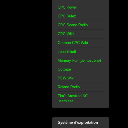
CPC Power
CPC Rulez
CPC Scene Radio
CPC Wiki
German CPC Wiki
John Elliott
Memory Full (demoscene)
Octoate
PCW Wiki
Roland Radio
Tim's Amstrad NC
users'site
Système d'exploitation