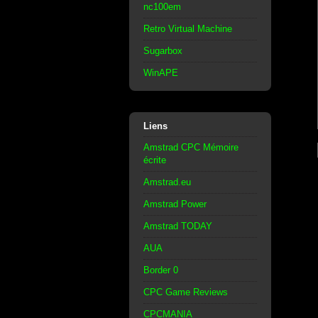
nc100em
Retro Virtual Machine
Sugarbox
WinAPE
Liens
Amstrad CPC Mémoire
écrite
Amstrad.eu
Amstrad Power
Amstrad TODAY
AUA
Border 0
CPC Game Reviews
CPCMANIA