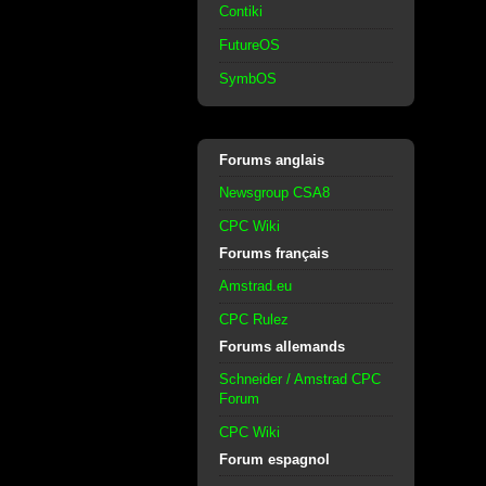
Contiki
FutureOS
SymbOS
Forums anglais
Newsgroup CSA8
CPC Wiki
Forums français
Amstrad.eu
CPC Rulez
Forums allemands
Schneider / Amstrad CPC
Forum
CPC Wiki
Forum espagnol