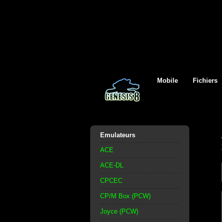
Mobile
Fichiers
Emulateurs
ACE
ACE-DL
CPCEC
CP/M Box (PCW)
Joyce (PCW)