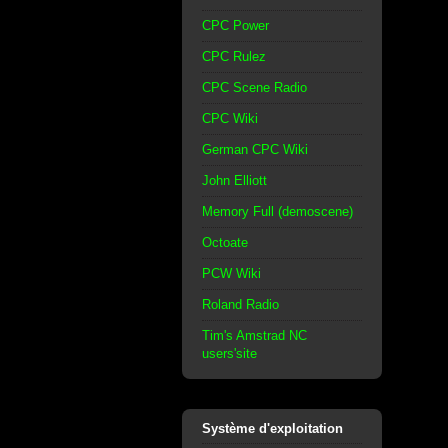
CPC Power
CPC Rulez
CPC Scene Radio
CPC Wiki
German CPC Wiki
John Elliott
Memory Full (demoscene)
Octoate
PCW Wiki
Roland Radio
Tim's Amstrad NC
users'site
Système d'exploitation