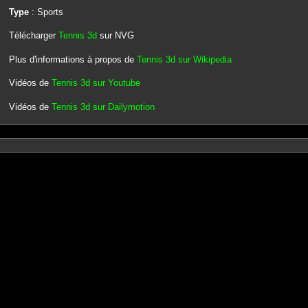
Type
: Sports
Télécharger
Tennis 3d
sur NVG
Plus d'informations à propos de
Tennis 3d sur Wikipedia
Vidéos de
Tennis 3d sur Youtube
Vidéos de
Tennis 3d sur Dailymotion