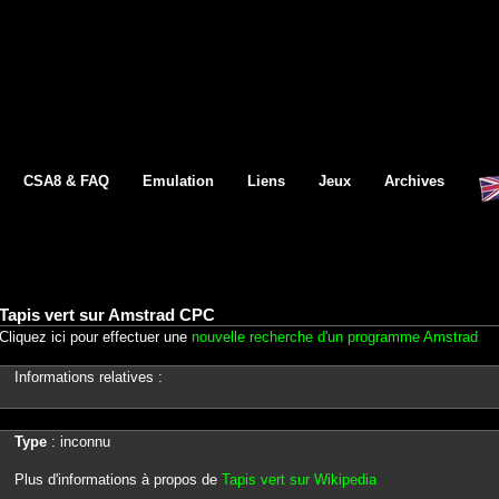
CSA8 & FAQ
Emulation
Liens
Jeux
Archives
Tapis vert sur Amstrad CPC
Cliquez ici pour effectuer une
nouvelle recherche d'un programme Amstrad
Informations relatives :
Type
: inconnu
Plus d'informations à propos de
Tapis vert sur Wikipedia