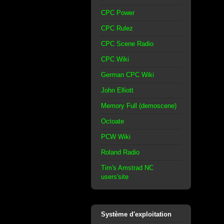
CPC Power
CPC Rulez
CPC Scene Radio
CPC Wiki
German CPC Wiki
John Elliott
Memory Full (demoscene)
Octoate
PCW Wiki
Roland Radio
Tim's Amstrad NC
users'site
Système d'exploitation