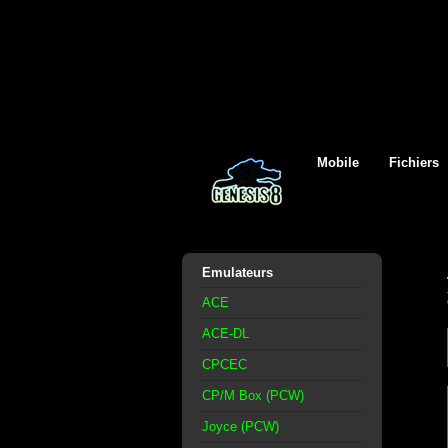
Mobile
Fichiers
Emulateurs
ACE
ACE-DL
CPCEC
CP/M Box (PCW)
Joyce (PCW)