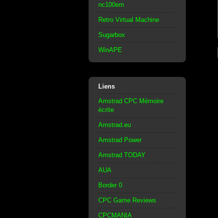
nc100em
Retro Virtual Machine
Sugarbox
WinAPE
Liens
Amstrad CPC Mémoire
écrite
Amstrad.eu
Amstrad Power
Amstrad TODAY
AUA
Border 0
CPC Game Reviews
CPCMANIA