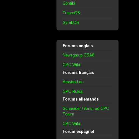
Contiki
FutureOS
SymbOS
Forums anglais
Newsgroup CSA8
CPC Wiki
Forums français
Amstrad.eu
CPC Rulez
Forums allemands
Schneider / Amstrad CPC
Forum
CPC Wiki
Forum espagnol