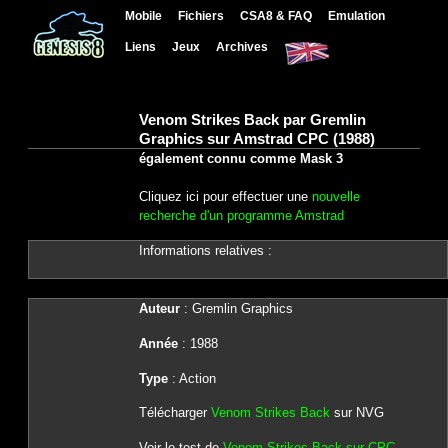
Mobile
Fichiers
CSA8 & FAQ
Emulation
Liens
Jeux
Archives
Venom Strikes Back par Gremlin
Graphics sur Amstrad CPC (1988)
également connu comme Mask 3
Cliquez ici pour effectuer une
nouvelle
recherche d'un programme Amstrad
Informations relatives :
Auteur
: Gremlin Graphics
Année
: 1988
Type
: Action
Télécharger
Venom Strikes Back
sur NVG
Voir le test de
Venom Strikes Back sur CPC